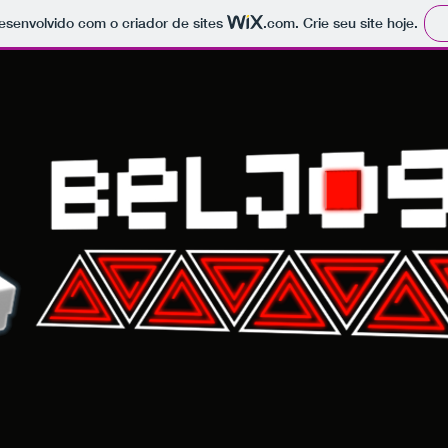
 desenvolvido com o criador de sites
.com
. Crie seu site hoje.