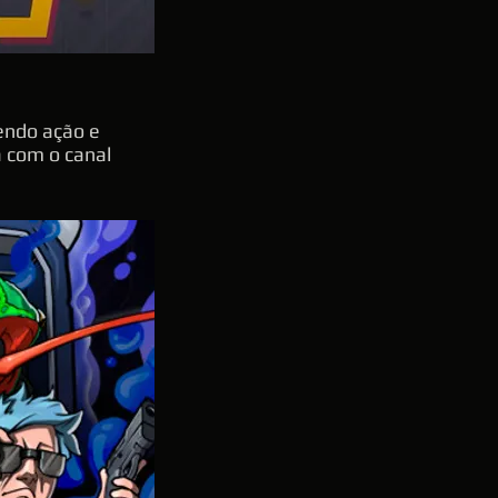
endo ação e
ia com o canal